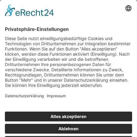
Vollstäbe, Hohlstäbe, Platten, Normprofile,
Schweißzusätze und Zubehör für den Behälterbau.
Materialstärken, Farben, Längen und Zuschnittservice auf
Anfrage.
Für alle Produkte stehen Ihnen auf Anfrage
Datenblätter zur Verfügung.
Impressum
AGB
Sitemap
Datenschutz
Kunststoffvertrieb Nord | Schusterring 41 | 25355
Barmstedt | Tel.: 04123 / 9027 - 0