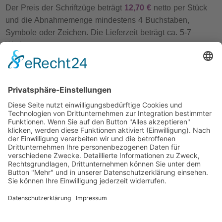
Der Preis der Schriftzüge beträgt
12,70 €
netto per Stück
und die Abnahmemenge mindestens 4 Buchstaben,
Symbole oder Zeichen. Die Lieferzeit beträgt ca. 5-7
Werktage.
Mindestauftragswert 30 € netto zzgl. Versand.
Impressum
AGB